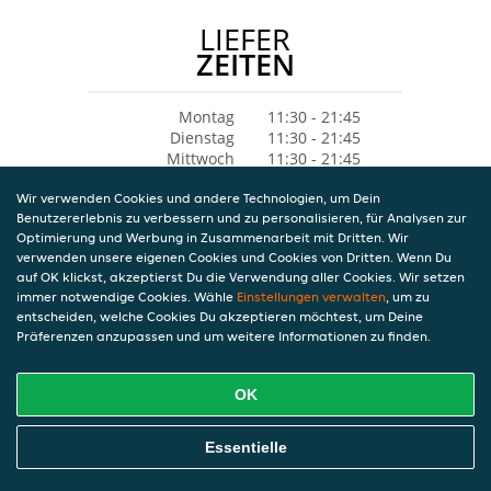
LIEFER
ZEITEN
Montag
11:30 - 21:45
Dienstag
11:30 - 21:45
Mittwoch
11:30 - 21:45
Donnerstag
11:30 - 21:45
Wir verwenden Cookies und andere Technologien, um Dein
Freitag
11:30 - 21:45
Benutzererlebnis zu verbessern und zu personalisieren, für Analysen zur
Samstag
11:30 - 21:45
Optimierung und Werbung in Zusammenarbeit mit Dritten. Wir
Sonntag
11:30 - 21:45
verwenden unsere eigenen Cookies und Cookies von Dritten. Wenn Du
auf OK klickst, akzeptierst Du die Verwendung aller Cookies. Wir setzen
immer notwendige Cookies. Wähle
Einstellungen verwalten
, um zu
entscheiden, welche Cookies Du akzeptieren möchtest, um Deine
Präferenzen anzupassen und um weitere Informationen zu finden.
OK
Essentielle